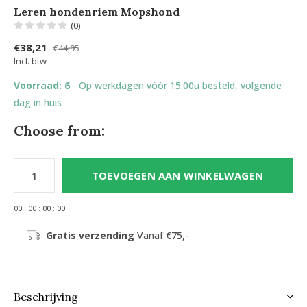
Leren hondenriem Mopshond
(0)
€38,21
€44,95
Incl. btw
Voorraad: 6
- Op werkdagen vóór 15:00u besteld, volgende
dag in huis
Choose from:
TOEVOEGEN AAN WINKELWAGEN
0
0
:
0
0
:
0
0
:
0
0
Gratis verzending
Vanaf €75,-
Beschrijving