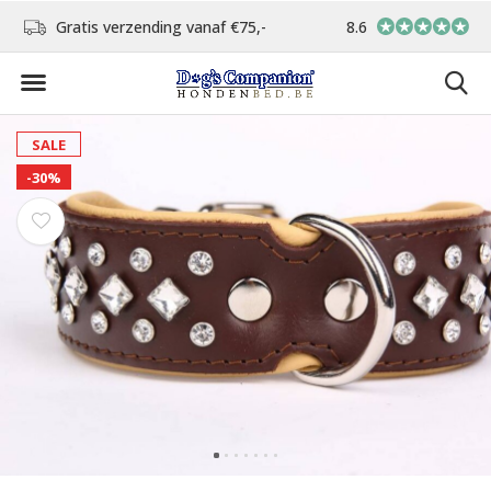
d
Gratis verzending vanaf €75,-
8.6
In eigen atelier ver
SALE
-30%