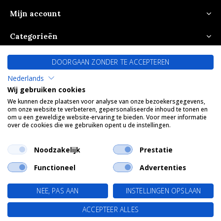
Mijn account
Categorieën
Over ons
DOORGAAN ZONDER TE ACCEPTEREN
Nederlands
Wij gebruiken cookies
CALL US
EMAIL US
We kunnen deze plaatsen voor analyse van onze bezoekersgegevens,
om onze website te verbeteren, gepersonaliseerde inhoud te tonen en
om u een geweldige website-ervaring te bieden. Voor meer informatie
over de cookies die we gebruiken opent u de instellingen.
Noodzakelijk
Prestatie
Functioneel
Advertenties
© Copyright
2026
- Theme By
DMWS
x
Plus+
-
RSS-feed
NEE, PAS AAN
INSTELLINGEN OPSLAAN
0
0
ACCEPTEER ALLES