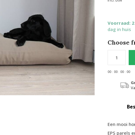
Incl. btw
Voorraad: 
dag in huis
Choose f
0
0
:
0
0
:
0
0
:
0
0
G
Va
Bes
Een mooi ho
EPS parels e