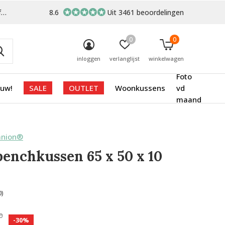
-
8.6
Uit 3461 beoordelingen
0
0
inloggen
verlanglijst
winkelwagen
Foto
euw!
SALE
OUTLET
Woonkussens
vd
maand
anion®
benchkussen 65 x 50 x 10
0)
0
-30%