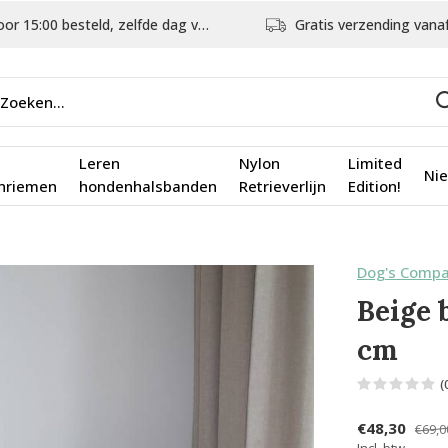
5:00 besteld, zelfde dag verstuurd
Gratis verzending vanaf €75,
Leren
Nylon
Limited
Ni
nriemen
hondenhalsbanden
Retrieverlijn
Edition!
Dog's Comp
Beige 
cm
(
€48,30
€69,0