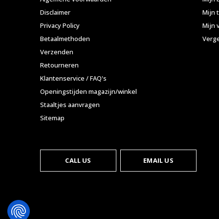
Disclaimer
Mijn 
Privacy Policy
Mijn 
Betaalmethoden
Verge
Verzenden
Retourneren
Klantenservice / FAQ's
Openingstijden magazijn/winkel
Staaltjes aanvragen
Sitemap
CALL US
EMAIL US