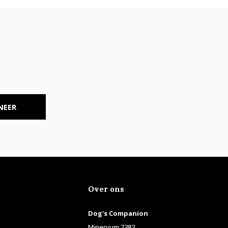
NEER
Over ons
Dog's Companion
Minervum 7382