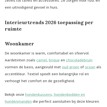
zetels tot tafels en accessoires. Ze zorgen voor rust en
een uitnodigend gevoel in huis.
Interieurtrends 2026 toepassing per
ruimte
Woonkamer
De woonkamer is warm, comfortabel en sfeervol.
Aardetinten zoals
camel
,
brique
en
chocoladebruin
vormen de basis, aangevuld met
oud groen
of
ocean
als
accentkleur. Textiel speelt een belangrijke rol en
verhoogt het comfort en de gezelligheid.
Bekijk onze
hondenkussens, hondenbedden en
hondenmanden
die perfect aansluiten bij deze kleuren.