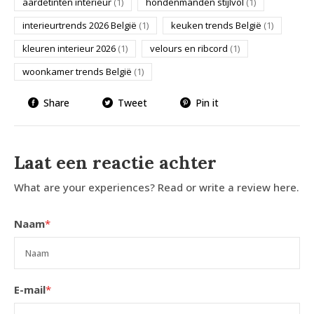
aardetinten interieur
(1)
hondenmanden stijlvol
(1)
interieurtrends 2026 België
(1)
keuken trends België
(1)
kleuren interieur 2026
(1)
velours en ribcord
(1)
woonkamer trends België
(1)
Share
Tweet
Pin it
Laat een reactie achter
What are your experiences? Read or write a review here.
Naam
*
E-mail
*