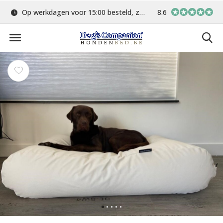
uurd
Gratis verzending vanaf €75,-
8.6
In eigen atelier v