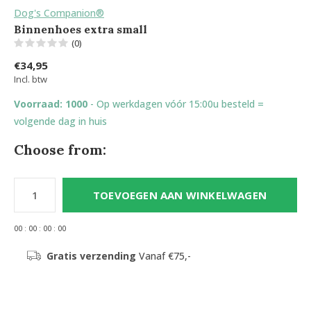
Dog's Companion®
Binnenhoes extra small
(0)
€34,95
Incl. btw
Voorraad: 1000
- Op werkdagen vóór 15:00u besteld =
volgende dag in huis
Choose from:
TOEVOEGEN AAN WINKELWAGEN
0
0
:
0
0
:
0
0
:
0
0
Gratis verzending
Vanaf €75,-