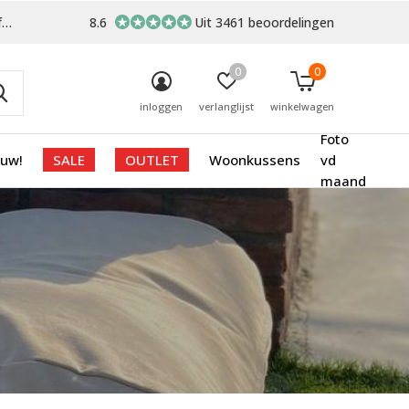
-
8.6
Uit 3461 beoordelingen
0
0
inloggen
verlanglijst
winkelwagen
Foto
euw!
SALE
OUTLET
Woonkussens
vd
maand