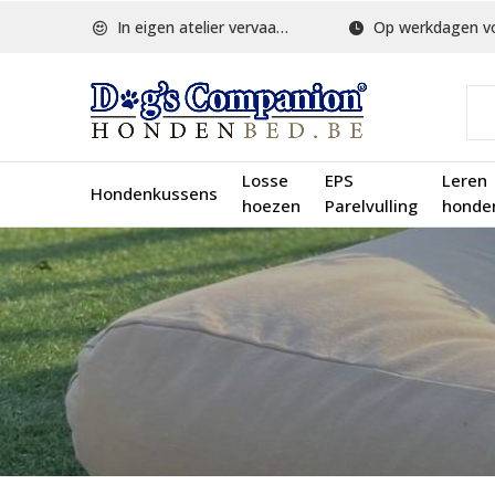
In eigen atelier vervaardigd
Op werkdagen voor 1
Losse
EPS
Leren
Hondenkussens
hoezen
Parelvulling
honde