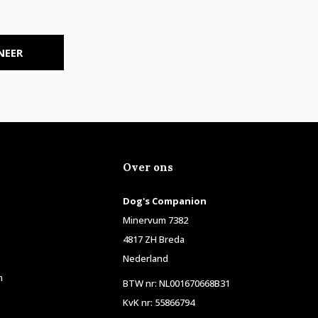
NEER
Over ons
Dog's Companion
Minervum 7382
4817 ZH Breda
Nederland
n
BTW nr: NL001670668B31
KvK nr: 55866794