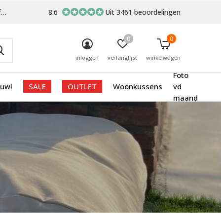
-
8.6
Uit 3461 beoordelingen
0
0
inloggen
verlanglijst
winkelwagen
Foto
euw!
SALE
OUTLET
Woonkussens
vd
maand