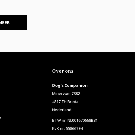
NEER
Over ons
Dog's Companion
Minervum 7382
4817 ZH Breda
Nederland
n
BTW nr: NL001670668B31
KvK nr: 55866794