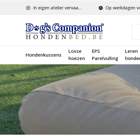
In eigen atelier vervaardigd
Op werkdagen voor 1
Losse
EPS
Leren
Hondenkussens
hoezen
Parelvulling
honde