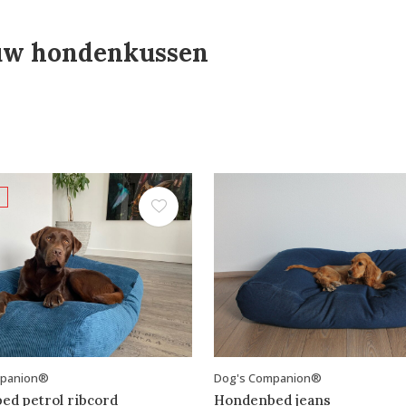
auw hondenkussen
mpanion®
Dog's Companion®
d petrol ribcord
Hondenbed jeans