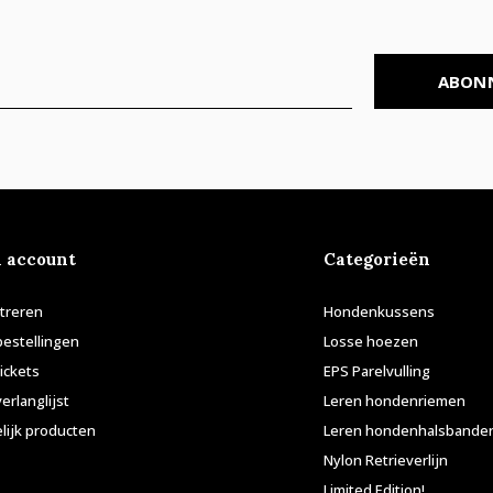
ABON
n account
Categorieën
treren
Hondenkussens
bestellingen
Losse hoezen
tickets
EPS Parelvulling
verlanglijst
Leren hondenriemen
lijk producten
Leren hondenhalsbande
Nylon Retrieverlijn
Limited Edition!