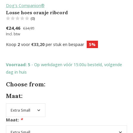
Dog's Companion®
Losse hoes oranje ribcord
(0)
€24,46
€34,95
Incl. btw
Koop
2
voor
€33,20
per stuk en bespaar
5%
Voorraad: 5
- Op werkdagen vóór 15:00u besteld, volgende
dag in huis
Choose from:
Maat:
Maat:
*