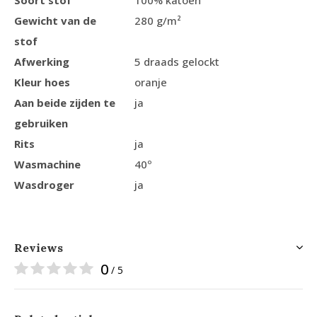
Soort stof
100% katoen
Gewicht van de
280 g/m²
stof
Afwerking
5 draads gelockt
Kleur hoes
oranje
Aan beide zijden te
ja
gebruiken
Rits
ja
Wasmachine
40º
Wasdroger
ja
Reviews
0
/ 5