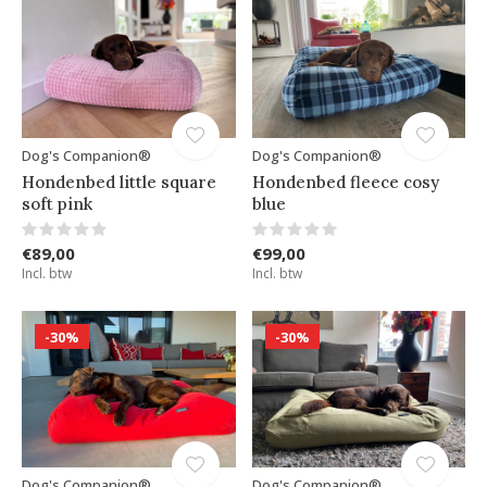
Dog's Companion®
Dog's Companion®
Hondenbed little square
Hondenbed fleece cosy
soft pink
blue
€89,00
€99,00
Incl. btw
Incl. btw
-30%
-30%
Dog's Companion®
Dog's Companion®