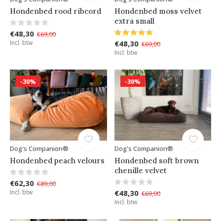
Hondenbed rood ribcord
Hondenbed moss velvet
extra small
€48,30
€69,00
Incl. btw
€48,30
€69,00
Incl. btw
-30%
-30%
Dog's Companion®
Dog's Companion®
Hondenbed peach velours
Hondenbed soft brown
chenille velvet
€62,30
€89,00
Incl. btw
€48,30
€69,00
Incl. btw