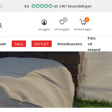
-
8.6
Uit 3461 beoordelingen
0
0
inloggen
verlanglijst
winkelwagen
Foto
euw!
SALE
OUTLET
Woonkussens
vd
maand