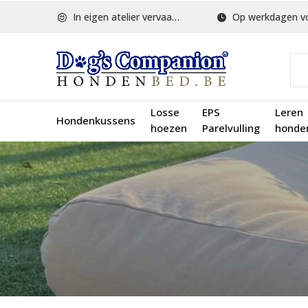
In eigen atelier vervaardigd
Op werkdagen voor 1
Losse
EPS
Leren
Hondenkussens
hoezen
Parelvulling
honde