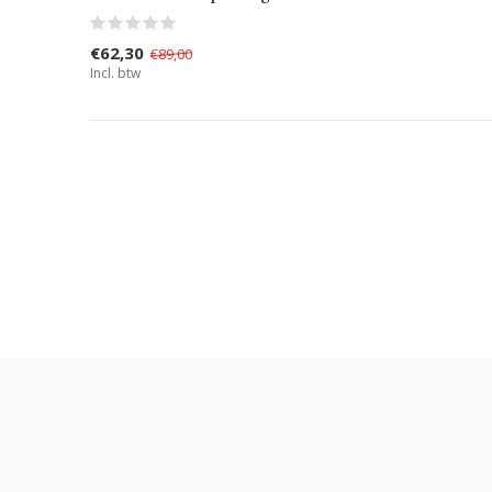
€62,30
€89,00
Incl. btw