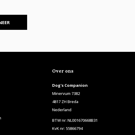
NEER
Over ons
Dog's Companion
Minervum 7382
4817 ZH Breda
Nederland
n
BTW nr: NL001670668B31
KvK nr: 55866794