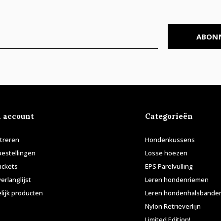
ABON
n account
Categorieën
treren
Hondenkussens
bestellingen
Losse hoezen
tickets
EPS Parelvulling
verlanglijst
Leren hondenriemen
lijk producten
Leren hondenhalsbande
Nylon Retrieverlijn
Limited Edition!