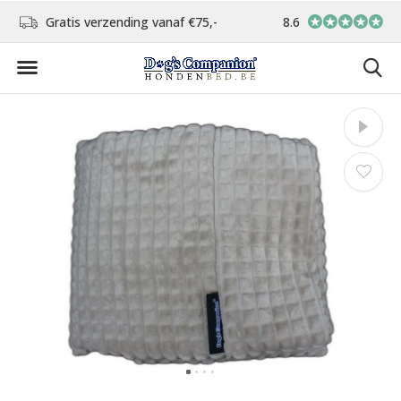
d
Gratis verzending vanaf €75,-
8.6
In eigen atelier ver