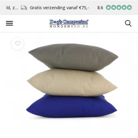
d
Gratis verzending vanaf €75,-
8.6
In eigen atelier ver