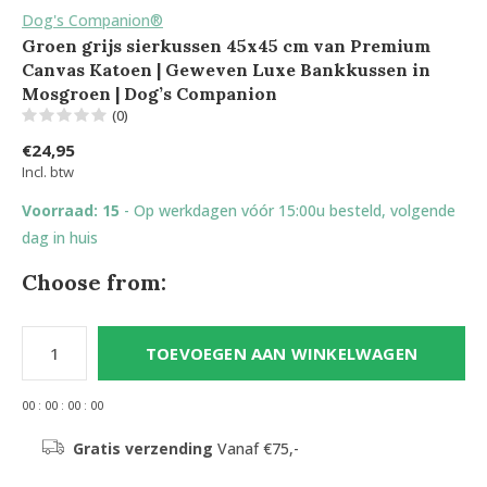
Dog's Companion®
Groen grijs sierkussen 45x45 cm van Premium
Canvas Katoen | Geweven Luxe Bankkussen in
Mosgroen | Dog’s Companion
(0)
€24,95
Incl. btw
Voorraad: 15
- Op werkdagen vóór 15:00u besteld, volgende
dag in huis
Choose from:
TOEVOEGEN AAN WINKELWAGEN
0
0
:
0
0
:
0
0
:
0
0
Gratis verzending
Vanaf €75,-