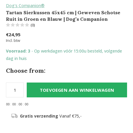
Dog's Companion®
Tartan Sierkussen 45x45 cm | Geweven Schotse
Ruit in Groen en Blauw | Dog’s Companion
(0)
€24,95
Incl. btw
Voorraad: 3
- Op werkdagen vóór 15:00u besteld, volgende
dag in huis
Choose from:
TOEVOEGEN AAN WINKELWAGEN
0
0
:
0
0
:
0
0
:
0
0
Gratis verzending
Vanaf €75,-