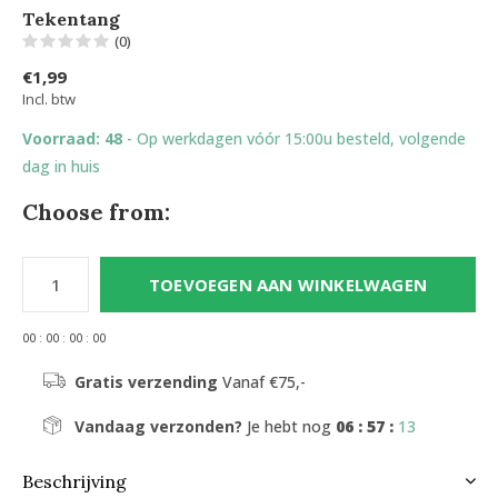
Tekentang
(0)
€1,99
Incl. btw
Voorraad: 48
- Op werkdagen vóór 15:00u besteld, volgende
dag in huis
Choose from:
TOEVOEGEN AAN WINKELWAGEN
0
0
:
0
0
:
0
0
:
0
0
Gratis verzending
Vanaf €75,-
Vandaag verzonden?
Je hebt nog
06 : 57 :
13
Beschrijving