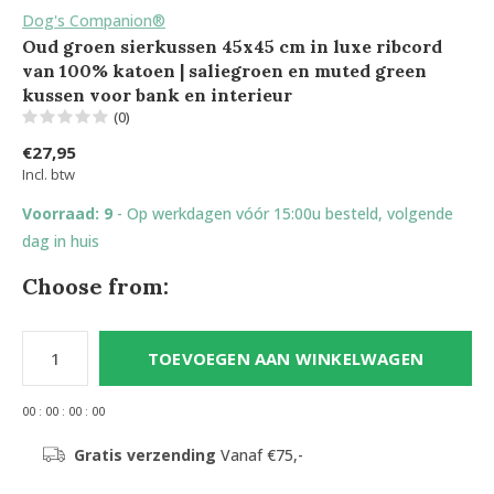
Dog's Companion®
Oud groen sierkussen 45x45 cm in luxe ribcord
van 100% katoen | saliegroen en muted green
kussen voor bank en interieur
(0)
€27,95
Incl. btw
Voorraad: 9
- Op werkdagen vóór 15:00u besteld, volgende
dag in huis
Choose from:
TOEVOEGEN AAN WINKELWAGEN
0
0
:
0
0
:
0
0
:
0
0
Gratis verzending
Vanaf €75,-