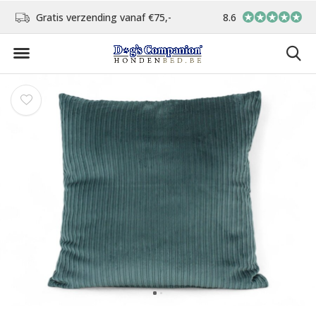
d
Gratis verzending vanaf €75,-
8.6
In eigen atelier ver