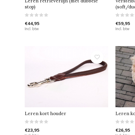
Leren retrieverlijn (met dubbele
Verstelb
stop)
(soft/du
€44,95
€59,95
Incl. btw
Incl. btw
Leren kort houder
Leren k
€23,95
€26,95