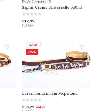
em
Dog's Companion®
Saphir Creme Universelle 050ml
€12,95
Incl. btw
SALE
-15%
Leren hondenriem Mopshond
€38,21
€44,95