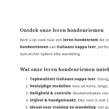
Ontdek onze leren hondenriemen
Bent u op zoek naar een
leren hondenriem
die zo
hondenriemen
van
Italiaans nappa leer
, perfe
eyecatcher tijdens elke wandeling.
Wat onze leren hondenriemen unie
Topkwaliteit Italiaans nappa leer
: Stevi
Veelzijdige modellen
: Kies uit korte, lang
Veiligheid & controle
: Musketonhaken van 
Stijlvol & handgemaakt
: Elke riem is met
Ideaal voor training en wandeling
: Van p