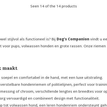
Seen 14 of the 14 products
wel stijlvol als functioneel is? Bij
Dog's Companion
vindt u e
ct voor pups, volwassen honden en grote rassen. Onze riemen
k maakt
g, soepel en comfortabel in de hand, met een luxe uitstraling.
e, verstelbare hondenriemen of politielijnen, perfect voor train
messing of chroom, verschillende lengtes en breedtes voor opt
 zorg vervaardigd en combineert design met functionaliteit.
up tot volwassen hond, een leren hondenriem ondersteunt geho