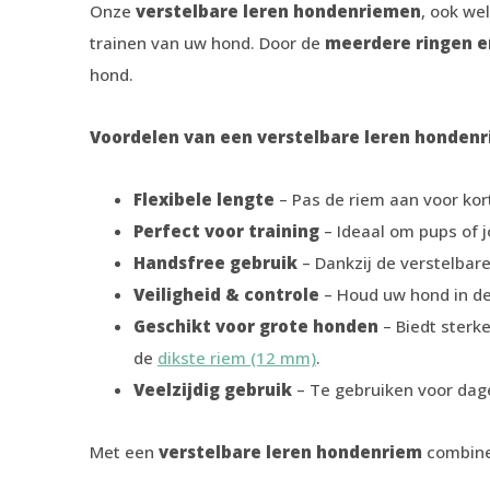
Onze
verstelbare leren hondenriemen
, ook we
trainen van uw hond. Door de
meerdere ringen 
hond.
Voordelen van een verstelbare leren hondenrie
Flexibele lengte
– Pas de riem aan voor kor
Perfect voor training
– Ideaal om pups of 
Handsfree gebruik
– Dankzij de verstelbar
Veiligheid & controle
– Houd uw hond in de
Geschikt voor grote honden
– Biedt sterk
de
dikste riem (12 mm)
.
Veelzijdig gebruik
– Te gebruiken voor dage
Met een
verstelbare leren hondenriem
combinee