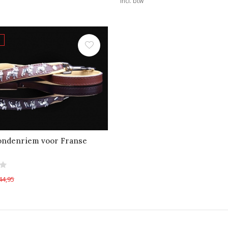
Incl. btw
ondenriem voor Franse
44,95