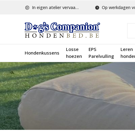
In eigen atelier vervaardigd
Op werkdagen voor 1
Losse
EPS
Leren
Hondenkussens
hoezen
Parelvulling
honde