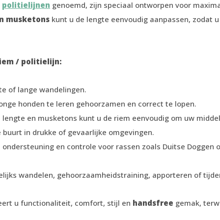
l
politielijnen
genoemd, zijn speciaal ontworpen voor maximale 
en musketons
kunt u de lengte eenvoudig aanpassen, zodat u a
m / politielijn:
te of lange wandelingen.
jonge honden te leren gehoorzamen en correct te lopen.
e lengte en musketons kunt u de riem eenvoudig om uw middel 
 buurt in drukke of gevaarlijke omgevingen.
e ondersteuning en controle voor rassen zoals Duitse Doggen 
lijks wandelen, gehoorzaamheidstraining, apporteren of tijden
rt u functionaliteit, comfort, stijl en
handsfree
gemak, terwij