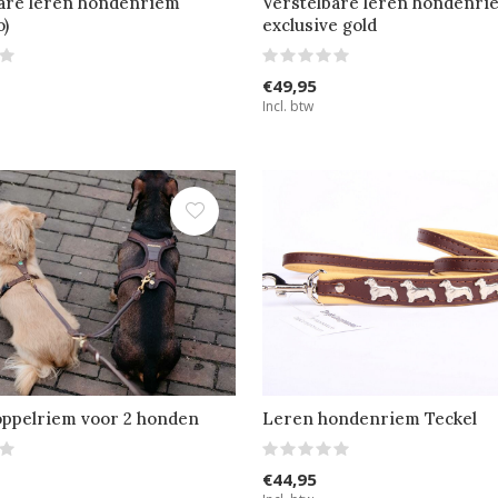
are leren hondenriem
Verstelbare leren hondenri
o)
exclusive gold
€49,95
Incl. btw
oppelriem voor 2 honden
Leren hondenriem Teckel
€44,95