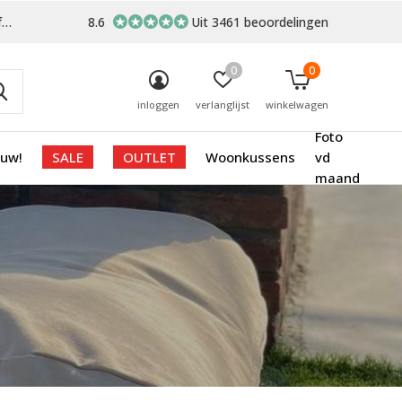
-
8.6
Uit 3461 beoordelingen
0
0
inloggen
verlanglijst
winkelwagen
Foto
euw!
SALE
OUTLET
Woonkussens
vd
maand