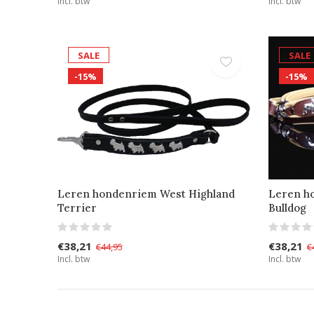
Incl. btw
Incl. btw
SALE
SALE
-15%
-15%
Leren hondenriem West Highland
Leren h
Terrier
Bulldog
€38,21
€38,21
€44,95
€
Incl. btw
Incl. btw