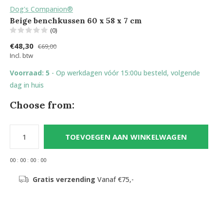
Dog's Companion®
Beige benchkussen 60 x 58 x 7 cm
(0)
€48,30
€69,00
Incl. btw
Voorraad: 5
- Op werkdagen vóór 15:00u besteld, volgende
dag in huis
Choose from:
TOEVOEGEN AAN WINKELWAGEN
0
0
:
0
0
:
0
0
:
0
0
Gratis verzending
Vanaf €75,-