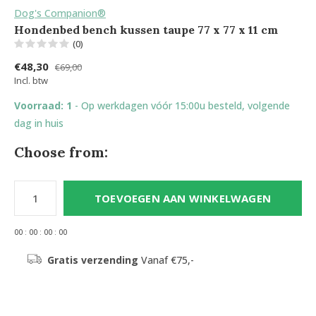
Dog's Companion®
Hondenbed bench kussen taupe 77 x 77 x 11 cm
(0)
€48,30
€69,00
Incl. btw
Voorraad: 1
- Op werkdagen vóór 15:00u besteld, volgende
dag in huis
Choose from:
TOEVOEGEN AAN WINKELWAGEN
0
0
:
0
0
:
0
0
:
0
0
Gratis verzending
Vanaf €75,-