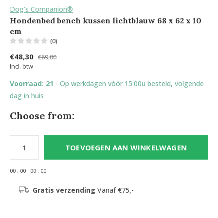
Dog's Companion®
Hondenbed bench kussen lichtblauw 68 x 62 x 10
cm
(0)
€48,30
€69,00
Incl. btw
Voorraad: 21
- Op werkdagen vóór 15:00u besteld, volgende
dag in huis
Choose from:
TOEVOEGEN AAN WINKELWAGEN
0
0
:
0
0
:
0
0
:
0
0
Gratis verzending
Vanaf €75,-